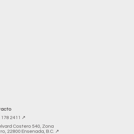
tacto
) 178 2411​ ↗
elvard Costero 540, Zona
ro, 22800 Ensenada, B.C. ↗