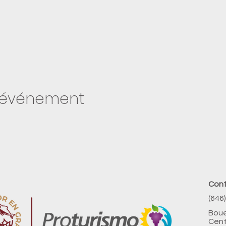
t événement
Con
​(646
​Bou
Cent