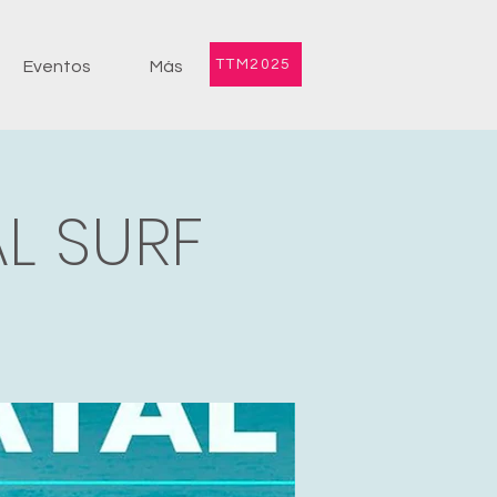
TTM2025
Eventos
Más
L SURF