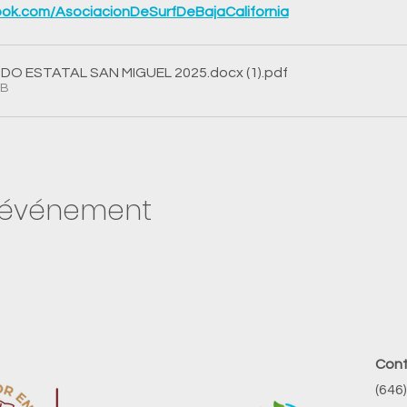
ok.com/AsociacionDeSurfDeBajaCalifornia
O ESTATAL SAN MIGUEL 2025.docx (1)
.pdf
KB
t événement
Con
​(646