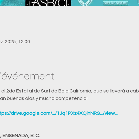
nv. 2025, 12:00
l'événement
l 2do Estatal de Surf de Baja California, que se llevará a cab
tican buenas olas y mucha competencia!
tps://drive.google.com/.../1Jq1PXz4XQinNRS.../view
...
 ENSENADA, B. C.